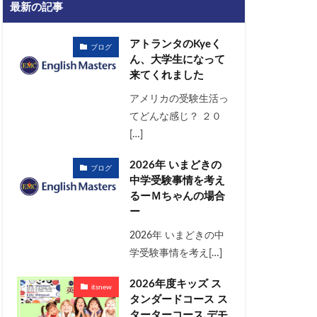
最新の記事
アトランタのKyeく
ブログ
ん、大学生になって
来てくれました
アメリカの受験生活っ
てどんな感じ？ ２０
[…]
2026年 いまどきの
ブログ
中学受験事情を考え
るーＭちゃんの場合
ー
2026年 いまどきの中
学受験事情を考え[…]
2026年度キッズ ス
itsnew
タンダードコース ス
ターターコース デモ