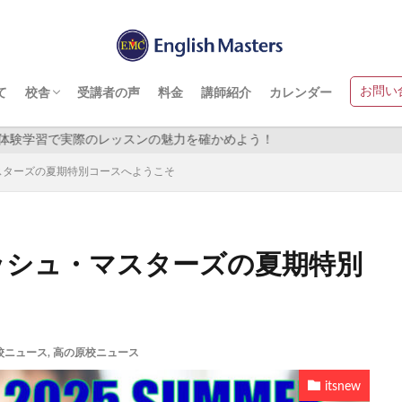
ース
ース
ス
のモーニングコース
イングリッシュ・マスターズ 登美ヶ丘校
イングリッシュ・マスターズ 高の原駅前校
お問い
て
校舎
受講者の声
料金
講師紹介
カレンダー
ース
ース
ス
のモーニングコース
イングリッシュ・マスターズ 登美ヶ丘校
イングリッシュ・マスターズ 高の原駅前校
かめよう！
マスターズの夏期特別コースへようこそ
グリッシュ・マスターズの夏期特別
校ニュース
,
高の原校ニュース
itsnew