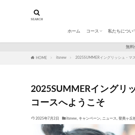
プレA-B-Cコース
A-B-Cコース
キッズスタンダードコ
キッズバイリンガルコ
中学英語準備コース
GLS 学生グループコー
TERAKOYA
PL学割コース
英検®サポートコース
Program for Adults
[平日限定]大人のため
ホーム
コース
私たちについ
プレA-B-Cコース
A-B-Cコース
キッズスタンダードコ
キッズバイリンガルコ
中学英語準備コース
GLS 学生グループコー
TERAKOYA
PL学割コース
英検®サポートコース
Program for Adults
[平日限定]大人のため
無料体験学習で実際のレッスンの魅力を確
itsnew
2025SUMMERイングリッシュ・
HOME
2025SUMMERイン
コースへようこそ
2025年7月2日
itsnew
,
キャンペーン
,
ニュース
,
登美ヶ丘