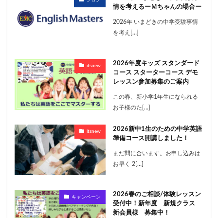
ブログ
情を考えるーＭちゃんの場合ー
2026年 いまどきの中学受験事情
を考え[…]
2026年度キッズ スタンダード
itsnew
コース スターターコース デモ
レッスン参加募集のご案内
この春、新小学1年生になられる
お子様のた[…]
2026新中1生のための中学英語
itsnew
準備コース開講しました！
まだ間に合います。お申し込みは
お早く 2[…]
2026春のご相談/体験レッスン
キャンペーン
受付中！新年度 新規クラス
新会員様 募集中！